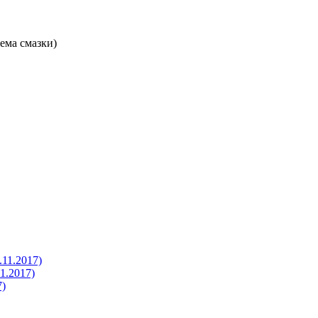
ема смазки)
1.2017)
.2017)
)