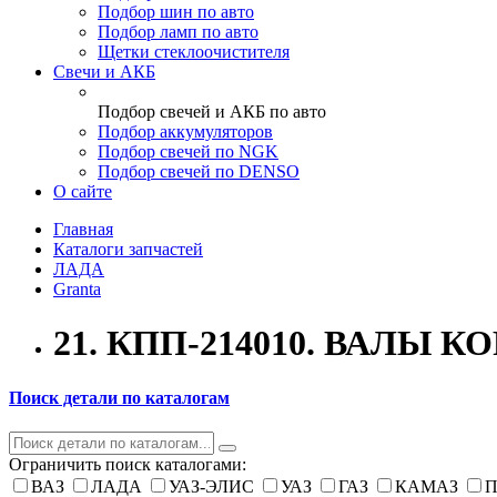
Подбор шин по авто
Подбор ламп по авто
Щетки стеклоочистителя
Свечи и АКБ
Подбор свечей и АКБ по авто
Подбор аккумуляторов
Подбор свечей по NGK
Подбор свечей по DENSO
О сайте
Главная
Каталоги запчастей
ЛАДА
Granta
21. КПП-214010. ВАЛЫ 
Поиск детали по каталогам
Ограничить поиск каталогами:
ВАЗ
ЛАДА
УАЗ-ЭЛИС
УАЗ
ГАЗ
КАМАЗ
П