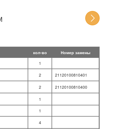
М
кол-во
Номер замены
1
2
21120100810401
2
21120100810400
1
1
4