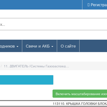
Регистра
ходников
Свечи и АКБ
О сайте
11. ДВИГАТЕЛЬ (системы Газораспределения И Охлаждения)-
Включить масштабирование из