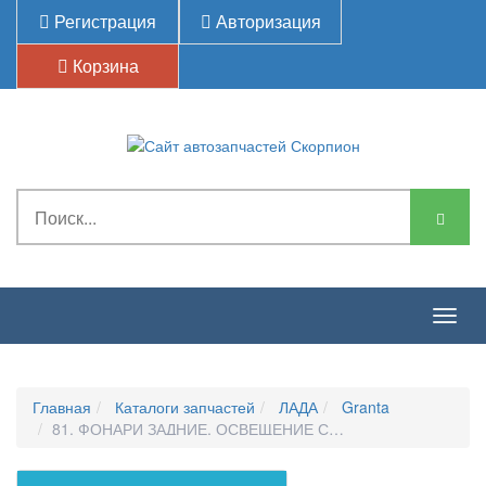
Регистрация
Авторизация
Корзина
Togg
navig
Главная
Каталоги запчастей
ЛАДА
Granta
81. ФОНАРИ ЗАДНИЕ, ОСВЕЩЕНИЕ САЛОНА, БАГАЖНИКА