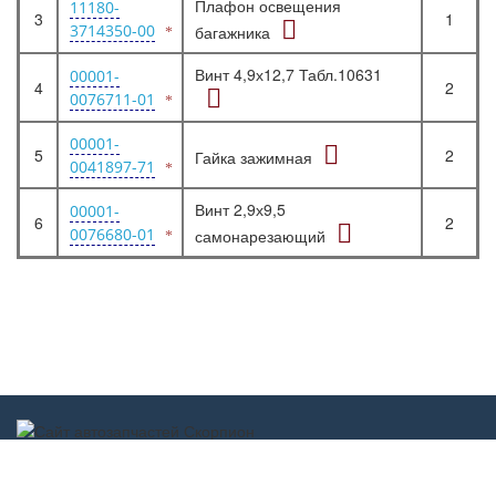
Плафон освещения
11180-
3
1
3714350-00
багажника
Винт 4,9х12,7 Табл.10631
00001-
4
2
0076711-01
00001-
5
2
Гайка зажимная
0041897-71
Винт 2,9х9,5
00001-
6
2
0076680-01
самонарезающий
Scorpion-car.ru 2017-2022 ©
scorpion-car@mail.ru
г. Дзержинск
Обратная связь