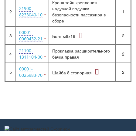
Кронштейн крепления
21900-
надувной подушки
2
1
безопасности пассажира в
8233040-10
сборе
00001-
3
2
Болт м8х16
0060432-21
21100-
Прокладка расширительного
4
2
бачка правая
1311104-00
00001-
5
2
Шайба 8 стопорная
0025983-70
Scorpion-car.ru 2017-2022 ©