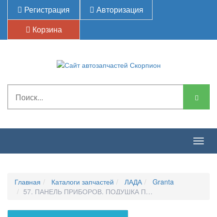
Регистрация
Авторизация
Корзина
Togg
navig
Главная
Каталоги запчастей
ЛАДА
Granta
57. ПАНЕЛЬ ПРИБОРОВ, ПОДУШКА ПАССАЖИРА, ПЕПЕЛ