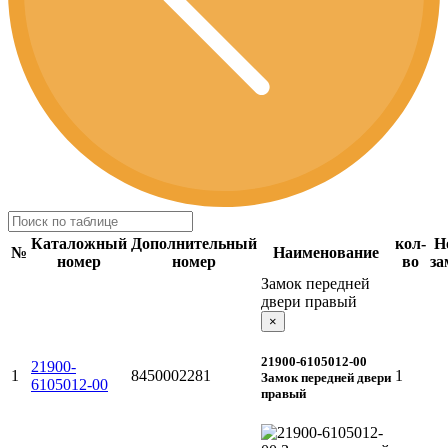
Каталожный
Дополнительный
кол-
Н
№
Наименование
номер
номер
во
за
Замок передней
двери правый
×
21900-6105012-00
21900-
1
8450002281
1
Замок передней двери
6105012-00
правый