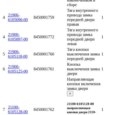
Тяга внутреннего
21900-
привода замка
4
8450001759
1
6105096-00
передней двери
правая
Тяга внутреннего
21900-
привода замка
4
8450001772
1
6105097-00
передней двери
левая
Тяга кнопки
21900-
5
8450001760
выключения замка
1
6105118-00
передней двери
Кнопка
21900-
6
8450001761
выключения замка
1
6105125-00
двери
Направляющая
кнопки включения
замка двери
×
21100-6105128-00
21100-
направляющая
7
8450001762
1
6105128-00
кнопки двери 2110-