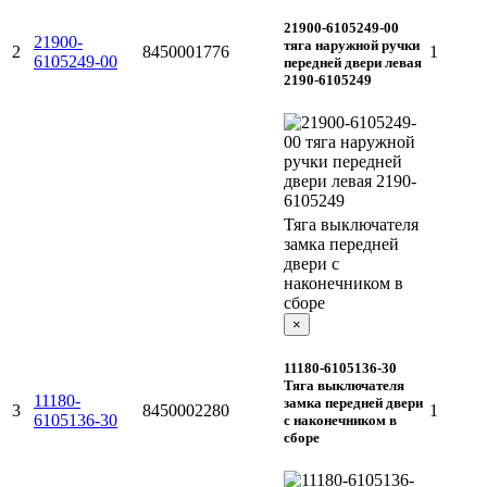
21900-6105249-00
21900-
тяга наружной ручки
2
8450001776
1
6105249-00
передней двери левая
2190-6105249
Тяга выключателя
замка передней
двери с
наконечником в
сборе
×
11180-6105136-30
Тяга выключателя
11180-
замка передней двери
3
8450002280
1
6105136-30
с наконечником в
сборе