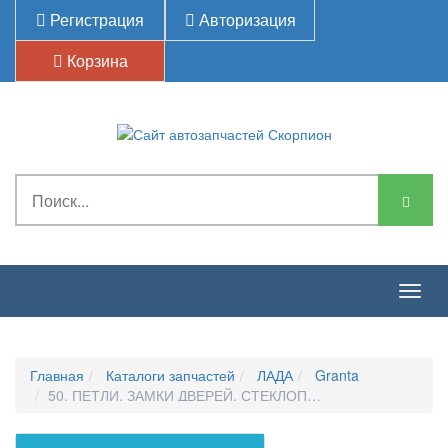
Регистрация
Авторизация
Корзина
Togg
navig
Главная
Каталоги запчастей
ЛАДА
Granta
50. ПЕТЛИ, ЗАМКИ ДВЕРЕЙ, СТЕКЛОПОДЪЕМНИК-500116.