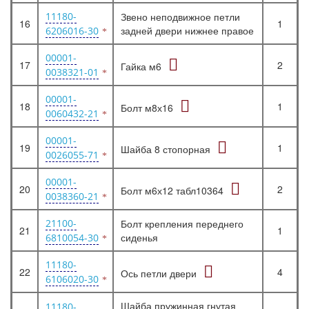
11180-
Звено неподвижное петли
16
1
задней двери нижнее правое
6206016-30
00001-
17
2
Гайка м6
0038321-01
00001-
18
1
Болт м8х16
0060432-21
00001-
19
1
Шайба 8 стопорная
0026055-71
00001-
20
2
Болт м6х12 табл10364
0038360-21
21100-
Болт крепления переднего
21
1
сиденья
6810054-30
11180-
22
4
Ось петли двери
6106020-30
Шайба пружинная гнутая
11180-