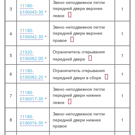
Звено неподвижное петли
11180-
передней двери верхнее
3
1
6106043-30
левое
Звено неподвижное петли
11180-
передней двери верхнее
4
1
6106042-30
правое
Ограничитель открывания
21920-
5
1
6106082-00
передней двери
Ограничитель открывания
11180-
6
1
6106082-20
передней двери в сборе
Звено неподвижное петли
11180-
передней двери нижнее
7
1
6106017-30
левое
Звено неподвижное петли
11180-
8
передней двери нижнее
1
6106016-30
правое