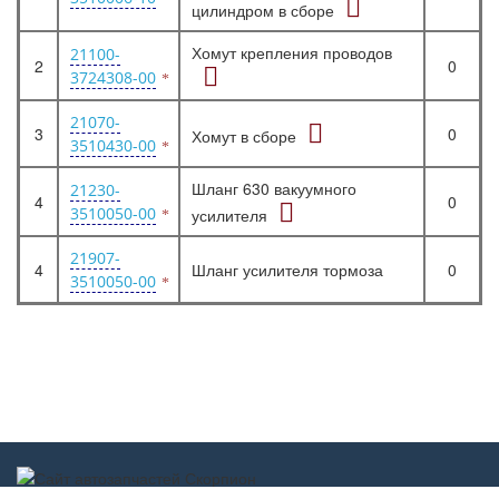
цилиндром в сборе
Хомут крепления проводов
21100-
2
0
3724308-00
21070-
3
0
Хомут в сборе
3510430-00
Шланг 630 вакуумного
21230-
4
0
3510050-00
усилителя
21907-
4
Шланг усилителя тормоза
0
3510050-00