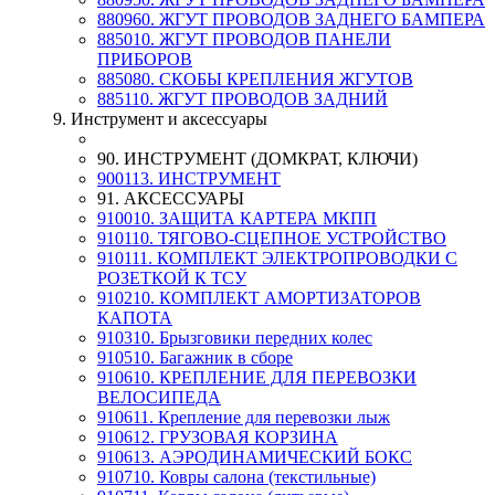
880960. ЖГУТ ПРОВОДОВ ЗАДНЕГО БАМПЕРА
885010. ЖГУТ ПРОВОДОВ ПАНЕЛИ
ПРИБОРОВ
885080. СКОБЫ КРЕПЛЕНИЯ ЖГУТОВ
885110. ЖГУТ ПРОВОДОВ ЗАДНИЙ
9. Инструмент и аксессуары
90. ИНСТРУМЕНТ (ДОМКРАТ, КЛЮЧИ)
900113. ИНСТРУМЕНТ
91. АКСЕССУАРЫ
910010. ЗАЩИТА КАРТЕРА МКПП
910110. ТЯГОВО-СЦЕПНОЕ УСТРОЙСТВО
910111. КОМПЛЕКТ ЭЛЕКТРОПРОВОДКИ С
РОЗЕТКОЙ К ТСУ
910210. КОМПЛЕКТ АМОРТИЗАТОРОВ
КАПОТА
910310. Брызговики передних колес
910510. Багажник в сборе
910610. КРЕПЛЕНИЕ ДЛЯ ПЕРЕВОЗКИ
ВЕЛОСИПЕДА
910611. Крепление для перевозки лыж
910612. ГРУЗОВАЯ КОРЗИНА
910613. АЭРОДИНАМИЧЕСКИЙ БОКС
910710. Ковры салона (текстильные)