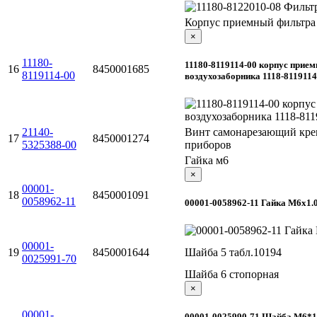
Корпус приемный фильтра
×
11180-
11180-8119114-00 корпус прие
16
8450001685
8119114-00
воздухозаборника 1118-8119114
21140-
Винт самонарезающий кре
17
8450001274
5325388-00
приборов
Гайка м6
×
00001-
18
8450001091
0058962-11
00001-0058962-11 Гайка М6х1.
00001-
19
8450001644
Шайба 5 табл.10194
0025991-70
Шайба 6 стопорная
×
00001-
00001-0025990-71 Шайба М6*1