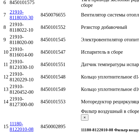
6
8450101575
сборе
21910-
7
8450076655
Вентилятор системы отопл.
8118010-30
21910-
8
8450101552
Резистор добавочный
8118022-10
21910-
9
8450101545
Электровентилятор отопит
8118020-00
21910-
10
8450101547
Испаритель в сборе
8116014-00
21910-
11
8450101551
Датчик температуры испар
8121030-10
21910-
12
8450101548
Кольцо уплотнительное d1
8120229-10
21910-
13
8450101549
Кольцо уплотнительное d1
8120452-00
21910-
14
8450101553
Моторедуктор рециркуляц
8127300-00
Фильтр воздушный в сбор
×
11180-
15
8450002895
8122010-08
11180-8122010-08 Фильтр возд