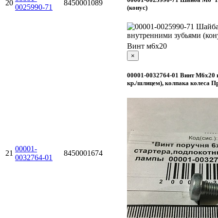
20
8450001089
0025990-71
(конус)
Винт м6х20
×
00001-0032764-01 Винт М6х20 по
кр./шлицем), колпака колеса При
00001-
21
8450001674
0032764-01