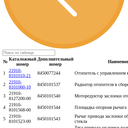
Каталожный
Дополнительный
№
Наимено
номер
номер
21910-
1
8450077244
Отопитель с управлением в
8101010-21
21910-
2
8450101537
Радиатор отопителя в сбор
8101060-10
21910-
3
8450101540
Моторедуктор заслонки от
8127200-00
21910-
4
8450101544
Площадка опорная рычага 
8101568-00
21910-
Рычаг привода заслонки о
5
8450101543
8101523-00
стекла
Тяга привода заслонки рад