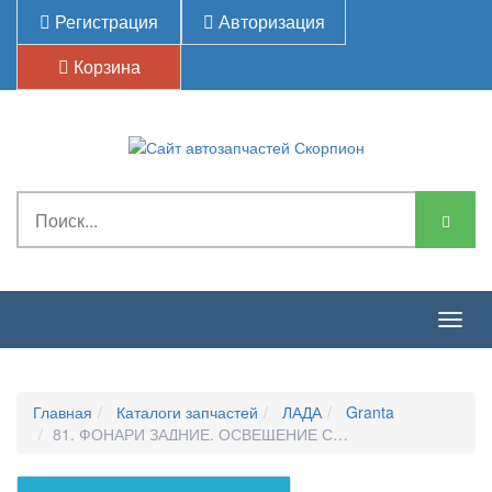
Регистрация
Авторизация
Корзина
Togg
navig
Главная
Каталоги запчастей
ЛАДА
Granta
81. ФОНАРИ ЗАДНИЕ, ОСВЕЩЕНИЕ САЛОНА, БАГАЖНИКА