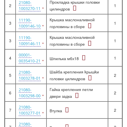
Прокладка крышки головки
21080-
2
1
1003270-11
цилиндров
Крышка маслоналивной
11190-
3
1
1009146-10
горловины в сборе
Крышка маслоналивной
11190-
3
1
1009146-11
горловины в сборе
00001-
4
1
Шпилька м6х18
0035410-21
Шайба крепления kрышkи
21080-
5
2
1003278-01
головки цилиндров
Гайка крепления петли
21080-
6
2
1003298-00
двери задка
21080-
7
2
Втулка
1003277-01
21080-