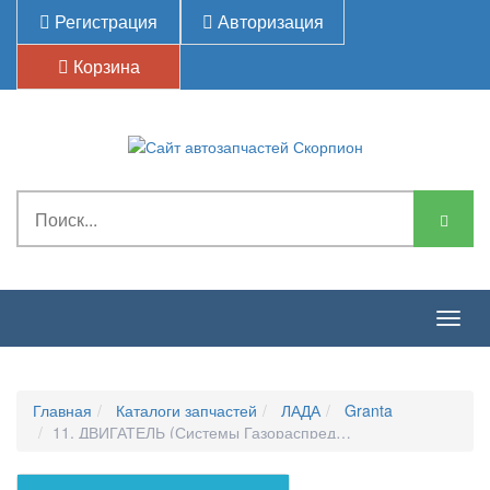
Регистрация
Авторизация
Корзина
Togg
navig
Главная
Каталоги запчастей
ЛАДА
Granta
11. ДВИГАТЕЛЬ (системы Газораспределения И Охлажден