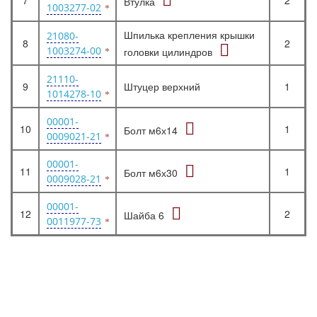
7
2
Втулка
1003277-02
Шпилька крепления крышки
21080-
8
2
1003274-00
головки цилиндров
21110-
9
Штуцер верхний
1
1014278-10
00001-
10
1
Болт м6х14
0009021-21
00001-
11
1
Болт м6х30
0009028-21
00001-
12
2
Шайба 6
0011977-73