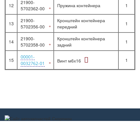
21900-
12
Пружина контейнера
1
5702362-00
21900-
Кронштейн контейнера
13
1
5702356-00
передний
21900-
Кронштейн контейнера
14
1
5702358-00
задний
00001-
15
1
Винт м6х16
0032762-01
Scorpion-car.ru 2017-2022 ©
scorpion-car@mail.ru
г. Дзержинск
Обратная связь
ул. Молодежная, д. 13