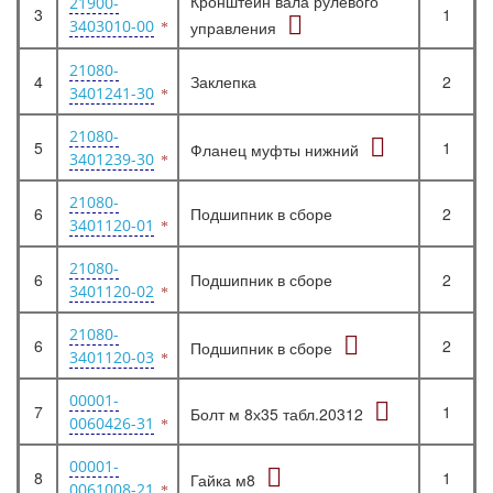
Кронштейн вала рулевого
21900-
3
1
3403010-00
управления
21080-
4
Заклепка
2
3401241-30
21080-
5
1
Фланец муфты нижний
3401239-30
21080-
6
Подшипник в сборе
2
3401120-01
21080-
6
Подшипник в сборе
2
3401120-02
21080-
6
2
Подшипник в сборе
3401120-03
00001-
7
1
Болт м 8х35 табл.20312
0060426-31
00001-
8
1
Гайка м8
0061008-21