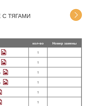
 С ТЯГАМИ
кол-во
Номер замены
1
1
1
е
1
е
1
1