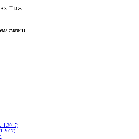
АЗ
ИЖ
ема смазки)
1.2017)
.2017)
)