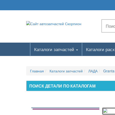
460110. КРЫЛЬЯ ПЕРЕДНИЕ
461010. ЗАЩИТА КАРТЕРА
461011. ЗАЩИТА КАРТЕРА
47. ДВЕРИ БОКОВЫЕ
470110. ДВЕРИ БОКОВЫЕ
470210. ДВЕРИ ЗАДНИЕ
Каталоги запчастей
Каталоги рас
48. КАПОТ, ДВЕРЬ ЗАДКА
480110. КАПОТ
Главная
Каталоги запчастей
ЛАДА
Granta
480210. КРЫШКА БАГАЖНИКА, ДВЕРЬ ЗАДКА
5. Интерьер, экстерьер
ПОИСК ДЕТАЛИ ПО КАТАЛОГАМ
50. ПЕТЛИ, ЗАМКИ ДВЕРЕЙ, СТЕКЛОПОДЪЕМНИК
500110. ПЕТЛИ КАПОТА
500116. ПЕТЛИ ДВЕРЕЙ
500210. ПЕТЛИ КРЫШКИ БАГАЖНИКА,ДВЕРИ ЗАДКА