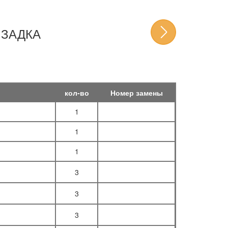
 ЗАДКА
кол-во
Номер замены
1
1
1
3
3
3