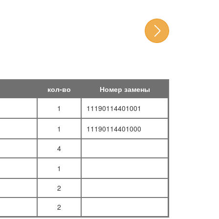
кол-во
Номер замены
1
11190114401001
1
11190114401000
4
1
2
2