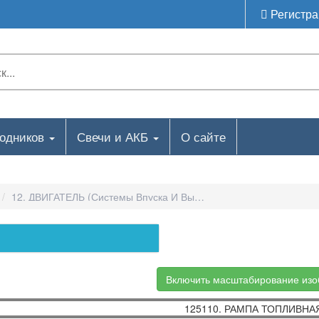
Регистра
ходников
Свечи и АКБ
О сайте
12. ДВИГАТЕЛЬ (системы Впуска И Выпуска)-125110. РАМПА 
Включить масштабирование из