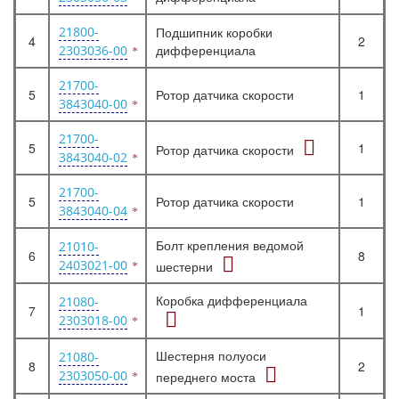
21800-
Подшипник коробки
4
2
дифференциала
2303036-00
21700-
5
Ротор датчика скорости
1
3843040-00
21700-
5
1
Ротор датчика скорости
3843040-02
21700-
5
Ротор датчика скорости
1
3843040-04
Болт крепления ведомой
21010-
6
8
2403021-00
шестерни
Коробка дифференциала
21080-
7
1
2303018-00
Шестерня полуоси
21080-
8
2
2303050-00
переднего моста