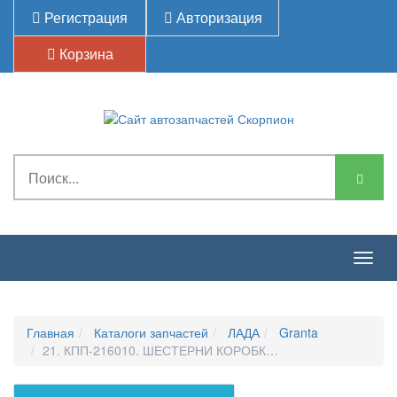
Регистрация
Авторизация
Корзина
Togg
navig
Главная
Каталоги запчастей
ЛАДА
Granta
21. КПП-216010. ШЕСТЕРНИ КОРОБКИ ПЕРЕДАЧ