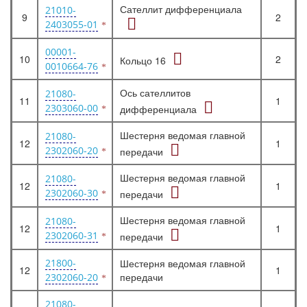
Сателлит дифференциала
21010-
9
2
2403055-01
00001-
10
2
Кольцо 16
0010664-76
Ось сателлитов
21080-
11
1
2303060-00
дифференциала
Шестерня ведомая главной
21080-
12
1
2302060-20
передачи
Шестерня ведомая главной
21080-
12
1
2302060-30
передачи
Шестерня ведомая главной
21080-
12
1
2302060-31
передачи
21800-
Шестерня ведомая главной
12
1
передачи
2302060-20
21080-