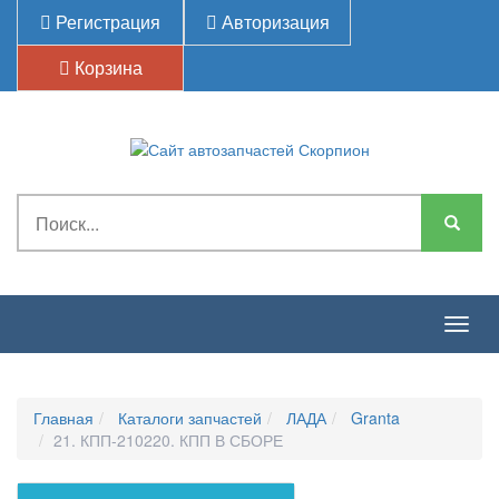
Регистрация
Авторизация
Корзина
Togg
navig
Главная
Каталоги запчастей
ЛАДА
Granta
21. КПП-210220. КПП В СБОРЕ