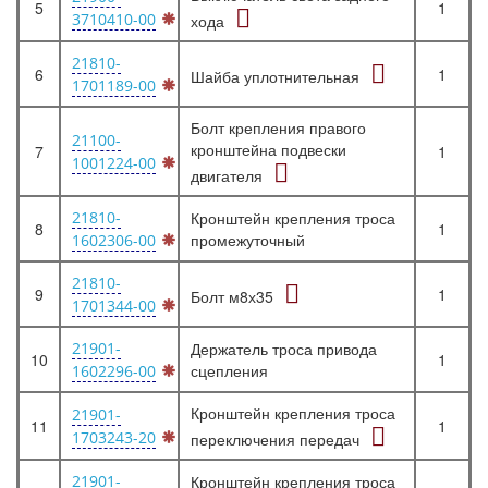
5
1
3710410-00
хода
21810-
6
1
Шайба уплотнительная
1701189-00
Болт крепления правого
21100-
кронштейна подвески
7
1
1001224-00
двигателя
21810-
Кронштейн крепления троса
8
1
промежуточный
1602306-00
21810-
9
1
Болт м8х35
1701344-00
21901-
Держатель троса привода
10
1
сцепления
1602296-00
Кронштейн крепления троса
21901-
11
1
1703243-20
переключения передач
21901-
Кронштейн крепления троса