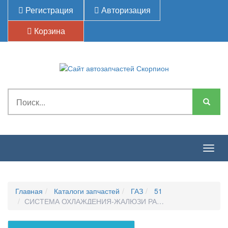
Регистрация
Авторизация
Корзина
Togg
navig
Главная
Каталоги запчастей
ГАЗ
51
СИСТЕМА ОХЛАЖДЕНИЯ-ЖАЛЮЗИ РАДИАТОРА