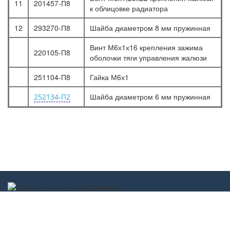
11
201457-П8
к облицовке радиатора
12
293270-П8
Шайба диаметром 8 мм пружинная
Винт М6х1х16 крепления зажима
220105-П8
оболочки тяги управления жалюзи
251104-П8
Гайка М6х1
Шайба диаметром 6 мм пружинная
252134-П2
Scorpion-car.ru 2017-2022 ©
scorpion-car@mail.ru
г. Дзержинск
Обратная связь
ул. Молодежная, д. 13