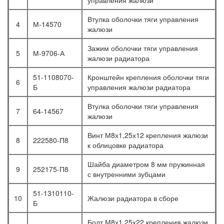
управления жалюзи
Втулка оболочки тяги управления
4
М-14570
жалюзи
Зажим оболочки тяги управления
5
М-9706-А
жалюзи радиатора
51-1108070-
Кронштейн крепления оболочки тяги
6
Б
управления жалюзи радиатора
Втулка оболочки тяги управления
7
64-14567
жалюзи
Винт М8х1,25х12 крепления жалюзи
8
222580-П8
к облицовке радиатора
Шайба диаметром 8 мм пружинная
9
252175-П8
с внутренними зубцами
51-1310110-
10
Жалюзи радиатора в сборе
Б
Болт М8х1,25х22 крепления жалюзи