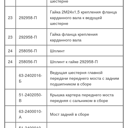
шестерне
Гайка 2М24х1,5 крепления фланца
23
292958-П
карданного вала к ведущей
шестерне
Гайка фланца крепления
23
292958-П
карданного вала
24
258056-П
Шплинт
24
258056-П
Шплинт к гайке 292958-П
Ведущая шестерня главной
63-2402016-
передачи переднего моста с задним
Б
подшипником в сборе
51-2402050-
Крышка картера переднего моста
В
передняя с сальником в сборе
63-2400010-
Мост задний в сборе
А
51-2400010-