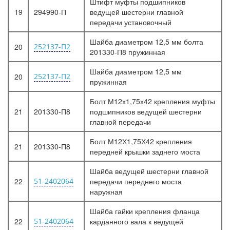
Штифт муфты подшипников
19
294990-П
ведущей шестерни главной
передачи установочный
Шайба диаметром 12,5 мм болта
20
252137-П2
201330-П8 пружинная
Шайба диаметром 12,5 мм
20
252137-П2
пружинная
Болт М12х1,75х42 крепления муфты
21
201330-П8
подшипников ведущей шестерни
главной передачи
Болт М12Х1,75Х42 крепления
21
201330-П8
передней крышки заднего моста
Шайба ведущей шестерни главной
22
51-2402064
передачи переднего моста
наружная
Шайба гайки крепления фланца
22
51-2402064
карданного вала к ведущей