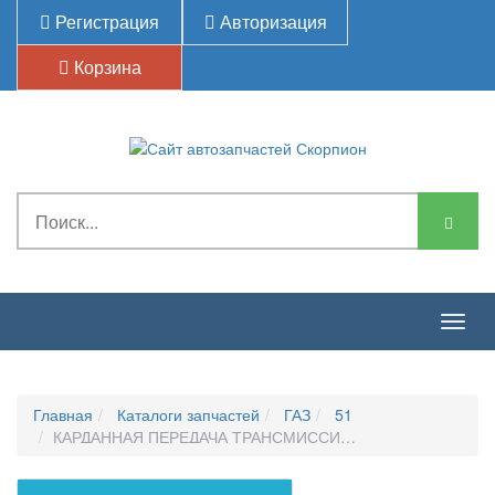
Регистрация
Авторизация
Корзина
Togg
navig
Главная
Каталоги запчастей
ГАЗ
51
КАРДАННАЯ ПЕРЕДАЧА ТРАНСМИССИИ-ГЛАВНАЯ ПЕРЕДА