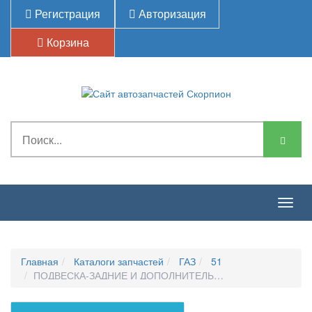
Регистрация
Авторизация
Корзина
Togg
navig
Главная
Каталоги запчастей
ГАЗ
51
ПОДВЕСКА-ЗАДНИЕ И ДОПОЛНИТЕЛЬНЫЕ РЕССОРЫ