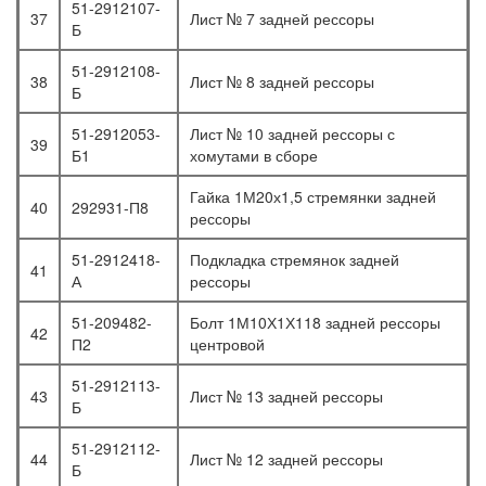
51-2912107-
37
Лист № 7 задней рессоры
Б
51-2912108-
38
Лист № 8 задней рессоры
Б
51-2912053-
Лист № 10 задней рессоры с
39
Б1
хомутами в сборе
Гайка 1М20х1,5 стремянки задней
40
292931-П8
рессоры
51-2912418-
Подкладка стремянок задней
41
А
рессоры
51-209482-
Болт 1М10Х1Х118 задней рессоры
42
П2
центровой
51-2912113-
43
Лист № 13 задней рессоры
Б
51-2912112-
44
Лист № 12 задней рессоры
Б