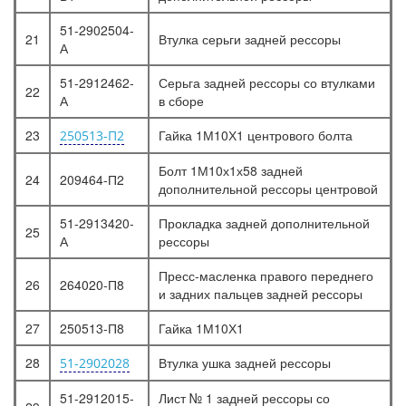
51-2902504-
21
Втулка серьги задней рессоры
А
51-2912462-
Серьга задней рессоры со втулками
22
А
в сборе
23
Гайка 1М10Х1 центрового болта
250513-П2
Болт 1М10х1х58 задней
24
209464-П2
дополнительной рессоры центровой
51-2913420-
Прокладка задней дополнительной
25
А
рессоры
Пресс-масленка правого переднего
26
264020-П8
и задних пальцев задней рессоры
27
250513-П8
Гайка 1М10Х1
28
Втулка ушка задней рессоры
51-2902028
51-2912015-
Лист № 1 задней рессоры со