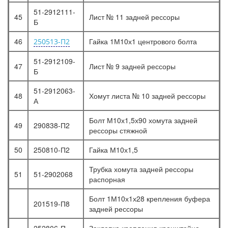
51-2912111-
45
Лист № 11 задней рессоры
Б
46
Гайка 1М10х1 центрового болта
250513-П2
51-2912109-
47
Лист № 9 задней рессоры
Б
51-2912063-
48
Хомут листа № 10 задней рессоры
А
Болт М10х1,5х90 хомута задней
49
290838-П2
рессоры стяжной
50
250810-П2
Гайка М10х1,5
Трубка хомута задней рессоры
51
51-2902068
распорная
Болт 1М10х1х28 крепления буфера
201519-П8
задней рессоры