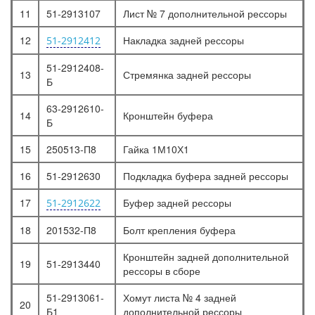
11
51-2913107
Лист № 7 дополнительной рессоры
12
Накладка задней рессоры
51-2912412
51-2912408-
13
Стремянка задней рессоры
Б
63-2912610-
14
Кронштейн буфера
Б
15
250513-П8
Гайка 1М10Х1
16
51-2912630
Подкладка буфера задней рессоры
17
Буфер задней рессоры
51-2912622
18
201532-П8
Болт крепления буфера
Кронштейн задней дополнительной
19
51-2913440
рессоры в сборе
51-2913061-
Хомут листа № 4 задней
20
Б1
дополнительной рессоры