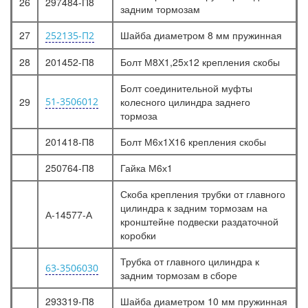
26
297484-П8
задним тормозам
27
Шайба диаметром 8 мм пружинная
252135-П2
28
201452-П8
Болт М8Х1,25х12 крепления скобы
Болт соединительной муфты
29
51-3506012
колесного цилиндра заднего
тормоза
201418-П8
Болт М6х1Х16 крепления скобы
250764-П8
Гайка М6х1
Скоба крепления трубки от главного
цилиндра к задним тормозам на
А-14577-А
кронштейне подвески раздаточной
коробки
Трубка от главного цилиндра к
63-3506030
задним тормозам в сборе
293319-П8
Шайба диаметром 10 мм пружинная