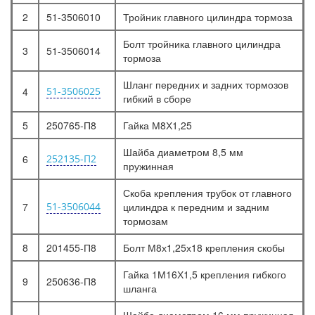
2
51-3506010
Тройник главного цилиндра тормоза
Болт тройника главного цилиндра
3
51-3506014
тормоза
Шланг передних и задних тормозов
4
51-3506025
гибкий в сборе
5
250765-П8
Гайка М8Х1,25
Шайба диаметром 8,5 мм
6
252135-П2
пружинная
Скоба крепления трубок от главного
7
51-3506044
цилиндра к передним и задним
тормозам
8
201455-П8
Болт М8х1,25х18 крепления скобы
Гайка 1М16Х1,5 крепления гибкого
9
250636-П8
шланга