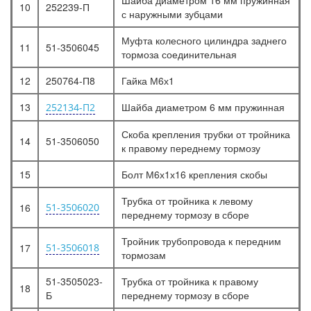
Шайба диаметром 16 мм пружинная
10
252239-П
с наружными зубцами
Муфта колесного цилиндра заднего
11
51-3506045
тормоза соединительная
12
250764-П8
Гайка М6х1
13
Шайба диаметром 6 мм пружинная
252134-П2
Скоба крепления трубки от тройника
14
51-3506050
к правому переднему тормозу
15
Болт М6х1х16 крепления скобы
Трубка от тройника к левому
16
51-3506020
переднему тормозу в сборе
Тройник трубопровода к передним
17
51-3506018
тормозам
51-3505023-
Трубка от тройника к правому
18
Б
переднему тормозу в сборе