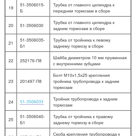
51-3506015-
Трубка от главного цилиндра к
19
Б
передним тормозам в сборе
Трубка от главного цилиндра к
20
51-3506030
задним тормозам в сборе
51-3506035-
Трубка от тройника к левому
21
Б1
заднему тормозу в сборе
Шайба диаметром 10 мм пружинная
22
252176-П8
с внутренними зубцами
Болт М10х1,5х25 крепления
23
201497-П8
тройника трубопровода к задним
тормозам
Тройник трубопровода к задним
24
51-3506033
тормозам
51-3506040-
Трубка от тройника к правому
25
Б1
заднему тормозу в сборе
Скоба крепления трубопровода к