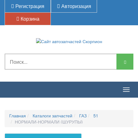
Регистрация
Авторизация
Корзина
Togg
navig
Главная
Каталоги запчастей
ГАЗ
51
НОРМАЛИ-НОРМАЛИ (ШУРУПЫ)