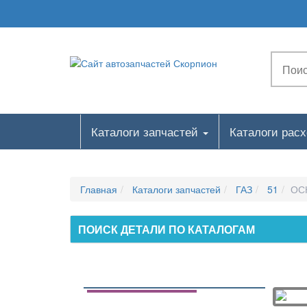
ОБЩИЙ ВИД ДВИГАТЕЛЯ
ПОДВЕСКА ДВИГАТЕЛЯ
БЛОК ЦИЛИНДРОВ
ГОЛОВКА БЛОКА ЦИЛИНДРОВ
ПОРШНИ И ШАТУНЫ
КОЛЕНЧАТЫЙ ВАЛ И МАХОВИК
Каталоги запчастей
Каталоги рас
РАСПРЕДЕЛИТЕЛЬНЫЙ ВАЛ
КЛАПАНЫ И ТОЛКАТЕЛИ
ГАЗОПРОВОД
Главная
Каталоги запчастей
ГАЗ
51
ОС
КАРТЕР МАСЛЯНЫЙ
МАСЛО ПРИЕМНИК
ПОИСК ДЕТАЛИ ПО КАТАЛОГАМ
МАСЛЯНЫЙ НАСОС
МАСЛЯНЫЙ ФИЛЬТР ГРУБОЙ ОЧИСТКИ
МАСЛЯНЫЙ РАДИАТОР
ВОЗДУХООЧИСТИТЕЛЬ