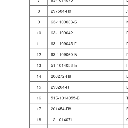
7
63-1014075
РАДИАТОР
ВОДЯНОЙ НАСОС
8
297584-П8
ВЕНТИЛЯТОР
9
63-1109033-Б
ЖАЛЮЗИ РАДИАТОРА
10
63-1109042
Трансмиссия
11
63-1109045-Г
СЦЕПЛЕНИЕ
СЦЕПЛЕНИЕ
12
63-1109060-Б
ПРИВОД ВЫКЛЮЧЕНИЯ СЦЕПЛЕНИЯ
13
51-1014053-Б
КОРОБКА ПЕРЕДАЧ
14
200272-П8
КОРОБКА ПЕРЕДАЧ
15
293264-П
МЕХАНИЗМ ПЕРЕКЛЮЧЕНИЯ ПЕРЕДАЧ
16
51Б-1014055-Б
РАЗДАТОЧНАЯ КОРОБКА
17
201454-П8
РАЗДАТОЧНАЯ КОРОБКА
КАРДАННАЯ ПЕРЕДАЧА ТРАНСМИССИИ
18
12-1014071
КАРДАННЫЙ ВАЛ