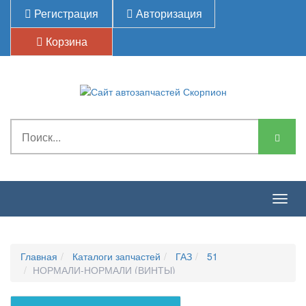
Регистрация
Авторизация
Корзина
Togg
navig
Главная
Каталоги запчастей
ГАЗ
51
НОРМАЛИ-НОРМАЛИ (ВИНТЫ)