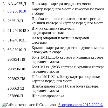
3
АА-4035-Д
Прокладка картера переднего моста
Картер переднего моста с кожухом полуоси
4
63-2301010
в сборе
Пробка сливного и наливного отверстий
5
262513-П
крышки картера и картера переднего моста
Втулка сальника полуоси
6
51-2401042-Б
предохранительная
Палец опорной пластины ведомой
7
51-2401031
шестерни
Крышка картера переднего ведущего моста
8
63-2301013
с кожухом в сборе
Болт 1М11х1х45 картера и крышки картера
290854-П8
переднего моста
Болт М11х1,5х35 картера и крышки картера
290850-П8
переднего моста
Гайка 1М11Х1 к болту картера и крышки
292802-П8
картера переднего моста
Шайба диаметром 11,6 мм болта картера
256663-52
переднего моста
257860-П
Шплинт-проволока
Scorpion-car.ru 2017-2022 ©