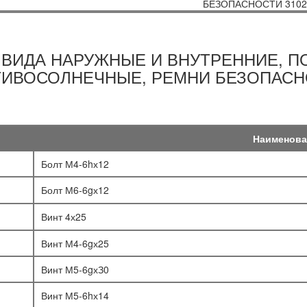
 ВИДА НАРУЖНЫЕ И ВНУТРЕННИЕ, П
ИВОСОЛНЕЧНЫЕ, РЕМНИ БЕЗОПАСН
Наименова
Болт М4-6hх12
Болт М6-6gх12
Винт 4х25
Винт М4-6gх25
Винт М5-6gхЗ0
Винт М5-6hх14