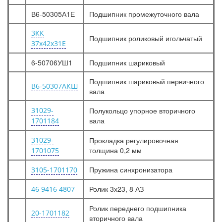
В6-50305А1Е
Подшипник промежуточного вала
3КК
Подшипник роликовый игольчатый
37х42х31Е
6-50706УШ1
Подшипник шариковый
Подшипник шариковый первичного
В6-50307АКШ
вала
31029-
Полукольцо упорное вторичного
вала
1701184
31029-
Прокладка регулировочная
толщина 0,2 мм
1701075
Пружина синхронизатора
3105-1701170
Ролик 3х23, 8 АЗ
46 9416 4807
Ролик переднего подшипника
20-1701182
вторичного вала