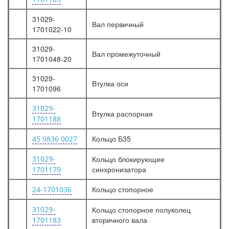
31029-
Вал первичный
1701022-10
31029-
Вал промежуточный
1701048-20
31029-
Втулка оси
1701096
31029-
Втулка распорная
1701188
Кольцо Б35
45 9836 0027
31029-
Кольцо блокирующее
синхронизатора
1701179
Кольцо стопорное
24-1701036
31029-
Кольцо стопорное полуколец
вторичного вала
1701183