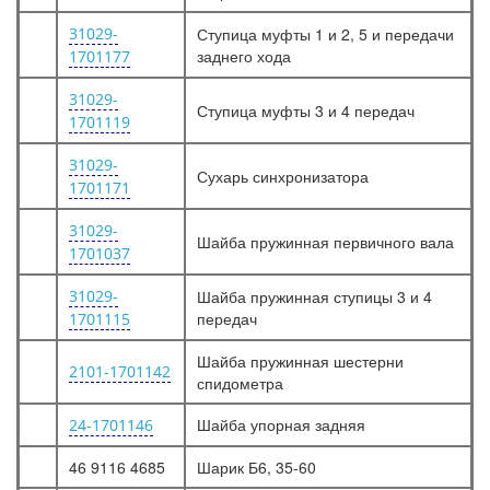
31029-
Ступица муфты 1 и 2, 5 и передачи
заднего хода
1701177
31029-
Ступица муфты 3 и 4 передач
1701119
31029-
Сухарь синхронизатора
1701171
31029-
Шайба пружинная первичного вала
1701037
31029-
Шайба пружинная ступицы 3 и 4
передач
1701115
Шайба пружинная шестерни
2101-1701142
спидометра
Шайба упорная задняя
24-1701146
46 9116 4685
Шарик Б6, 35-60