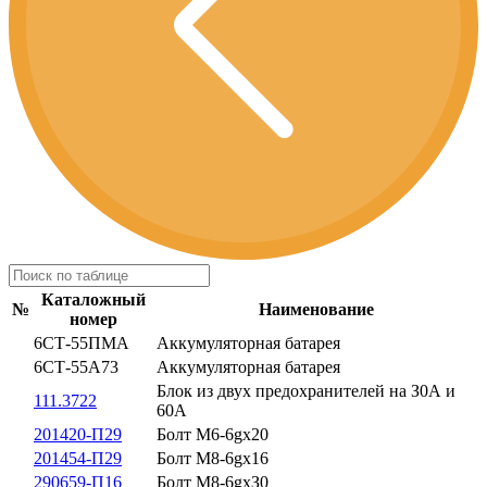
Каталожный
№
Наименование
номер
6СТ-55ПМА
Аккумуляторная батарея
6СТ-55А73
Аккумуляторная батарея
Блок из двух предохранителей на З0А и
111.3722
60А
201420-П29
Болт М6-6gх20
201454-П29
Болт М8-6gх16
290659-П16
Болт М8-6gхЗ0