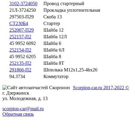
3102-3724050
Провод стартерный
21Л-3724250
Прокладка уплотнительная
297503-П29
Скоба 13
СТ230Б4
Стартер
252007-П29
Шайба 12
252157-П2
Шайба 12Л
45 9952 6092
Шайба 6
252154-П2
Шайба 6Л
45 9952 6205
Шайба 8
252135-П2
Шайба 8Т
291866-П2
Шпилька М12х1,25-4hх26
94.3734
Коммутатор
Scorpion-car.ru 2017-2022 ©
г. Дзержинск
ул. Молодежная, д. 13
scorpion-car@mail.ru
Обратная связь