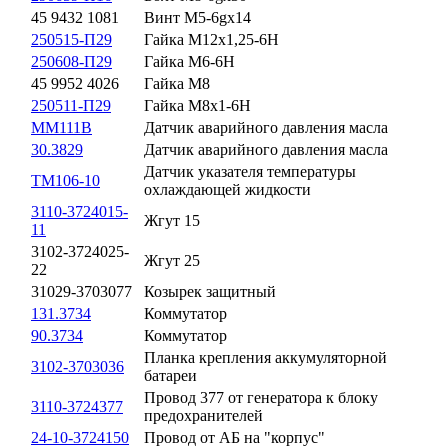
45 9432 1081
Винт М5-6gх14
250515-П29
Гайка М12х1,25-6Н
250608-П29
Гайка М6-6Н
45 9952 4026
Гайка М8
250511-П29
Гайка М8х1-6Н
ММ111В
Датчик аварийного давления масла
30.3829
Датчик аварийного давления масла
Датчик указателя температуры
ТМ106-10
охлаждающей жидкости
3110-3724015-
Жгут 15
11
3102-3724025-
Жгут 25
22
31029-3703077
Козырек защитный
131.3734
Коммутатор
90.3734
Коммутатор
Планка крепления аккумуляторной
3102-3703036
батареи
Провод 377 от генератора к блоку
3110-3724377
предохранителей
24-10-3724150
Провод от АБ на "корпус"