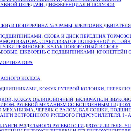
ЛАВНОЙ ПЕРЕДАЧИ, ДИФФЕРЕНЦИАЛ И ПОЛУОСИ
СКИ) И ПОПЕРЕЧИНА № 3 РАМЫ, БРЫЗГОВИК ДВИГАТЕЛ
 ПОДШИПНИКАМИ, СКОБА И ДИСК ПЕРЕДНИХ ТОРМОЗО
 АМОРТИЗАТОРА, СТАБИЛИЗАТОР ПОПЕРЕЧНОЙ УСТОЙ
ТУЛКИ РЕЗИНОВЫЕ, КУЛАК ПОВОРОТНЫЙ В СБОРЕ
ЗЬБОВЫЕ, ШКВОРЕНЬ С ПОДШИПНИКАМИ, КРОНШТЕЙН 
АМОРТИЗАТОРА
ПАСНОГО КОЛЕСА
ПОДШИПНИКАМИ, КОЖУХ РУЛЕВОЙ КОЛОНКИ, ПЕРЕКЛЮ
ДКОЙ, КОЖУХ ОБЛИЦОВОЧНЫЙ, ВКЛЮЧАТЕЛИ ЗВУКОВ
НИРОМ, РУЛЕВОЙ МЕХАНИЗМ СО ВСТРОЕННЫМ ГИДРОУ
О МЕХАНИЗМА, ЧЕРВЯК С ВАЛОМ, ВАЛ СОШКИ, ПОДШ
ГИ ВСТРОЕННОГО РУЛЕВОГО ГИДРОУСИЛИТЕЛЯ. I - АВТ
ШЛАНГИ РАЗДЕЛЬНОГО РУЛЕВОГО ГИДРОУСИЛИТЕЛЯ, У
ОЕННЫМ ГИДРОУСИЛИТЕЛЕМ И БЕЗ ГИДРОУСИЛИТЕЛЯ, 