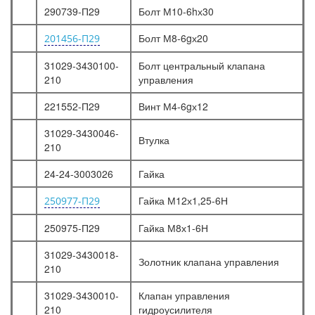
290739-П29
Болт М10-6hх30
Болт М8-6gх20
201456-П29
31029-3430100-
Болт центральный клапана
210
управления
221552-П29
Винт М4-6gх12
31029-3430046-
Втулка
210
24-24-3003026
Гайка
Гайка М12х1,25-6Н
250977-П29
250975-П29
Гайка М8х1-6Н
31029-3430018-
Золотник клапана управления
210
31029-3430010-
Клапан управления
210
гидроусилителя