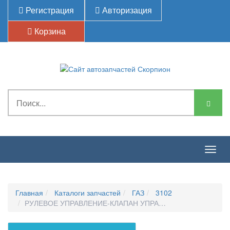
Регистрация
Авторизация
Корзина
Togg
navig
Главная
Каталоги запчастей
ГАЗ
3102
РУЛЕВОЕ УПРАВЛЕНИЕ-КЛАПАН УПРАВЛЕНИЯ РАЗДЕЛЬН