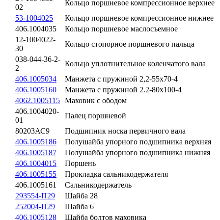
Кольцо поршневое компрессионное верхнее
02
53-1004025
Кольцо поршневое компрессионное нижнее
406.1004035
Кольцо поршневое маслосъемное
12-1004022-
Кольцо стопорное поршневого пальца
30
038-044-36-2-
Кольцо уплотнительное коленчатого вала
2
406.1005034
Манжета с пружиной 2,2-55х70-4
406.1005160
Манжета с пружиной 2.2-80х100-4
4062.1005115
Маховик с ободом
406.1004020-
Палец поршневой
01
80203АС9
Подшипник носка первичного вала
406.1005186
Полушайба упорного подшипника верхняя
406.1005187
Полушайба упорного подшипника нижняя
406.1004015
Поршень
406.1005155
Прокладка сальникодержателя
406.1005161
Сальникодержатель
293554-П29
Шайба 28
252004-П29
Шайба 6
406.1005128
Шайба болтов маховика