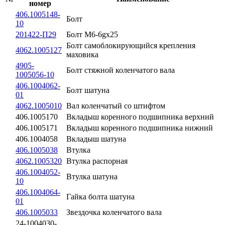
номер
406.1005148-
Болт
10
201422-П29
Болт М6-6gх25
Болт самоблокирующийся крепления
4062.1005127
маховика
4905-
Болт стяжной коленчатого вала
1005056-10
406.1004062-
Болт шатуна
01
4062.1005010
Вал коленчатый со штифтом
406.1005170
Вкладыш коренного подшипника верхний
406.1005171
Вкладыш коренного подшипника нижний
406.1004058
Вкладыш шатуна
406.1005038
Втулка
4062.1005320
Втулка распорная
406.1004052-
Втулка шатуна
10
406.1004064-
Гайка болта шатуна
01
406.1005033
Звездочка коленчатого вала
24-1004030-