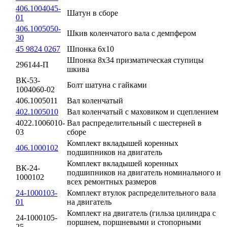
406.1004045-
Шатун в сборе
01
406.1005050-
Шкив коленчатого вала с демпфером
30
45 9824 0267
Шпонка 6х10
Шпонка 8х34 призматическая ступицы
296144-П
шкива
ВК-53-
Болт шатуна с гайками
1004060-02
406.1005011
Вал коленчатый
402.1005010
Вал коленчатый с маховиком и сцеплением
4022.1006010-
Вал распределительный с шестерней в
03
сборе
Комплект вкладышей коренных
406.1000102
подшипников на двигатель
Комплект вкладышей коренных
ВК-24-
подшипников на двигатель номинального и
1000102
всех ремонтных размеров
24-1000103-
Комплект втулок распределительного вала
01
на двигатель
Комплект на двигатель (гильза цилиндра с
24-1000105-
поршнем, поршневыми и стопорными
25