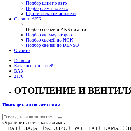
Подбор шин по авто
Подбор ламп по авто
Щетки стеклоочистителя
Свечи и АКБ
Подбор свечей и АКБ по авто
Подбор аккумуляторов
Подбор свечей по NGK
Подбор свечей по DENSO
О сайте
Главная
Каталоги запчастей
ВАЗ
2170
ОТОПЛЕНИЕ И ВЕНТИ
Поиск детали по каталогам
Ограничить поиск каталогами:
ВАЗ
ЛАДА
УАЗ-ЭЛИС
УАЗ
ГАЗ
КАМАЗ
П