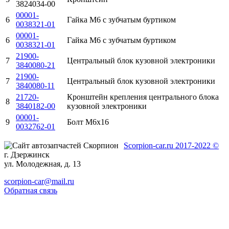
3824034-00
00001-
6
Гайка М6 с зубчатым буртиком
0038321-01
00001-
6
Гайка М6 с зубчатым буртиком
0038321-01
21900-
7
Центральный блок кузовной электроники
3840080-21
21900-
7
Центральный блок кузовной электроники
3840080-11
21720-
Кронштейн крепления центрального блока
8
3840182-00
кузовной электроники
00001-
9
Болт М6х16
0032762-01
Scorpion-car.ru 2017-2022 ©
г. Дзержинск
ул. Молодежная, д. 13
scorpion-car@mail.ru
Обратная связь