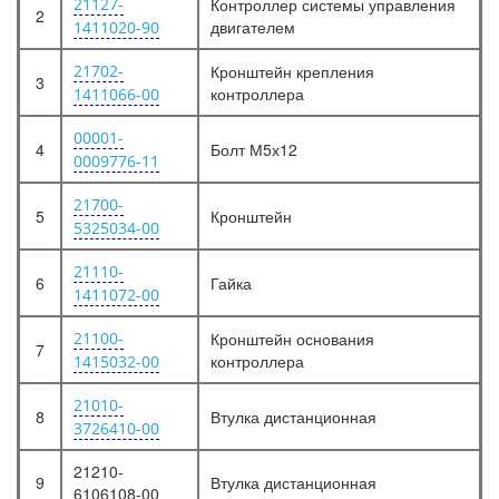
21127-
Контроллер системы управления
2
двигателем
1411020-90
21702-
Кронштейн крепления
3
контроллера
1411066-00
00001-
4
Болт М5х12
0009776-11
21700-
5
Кронштейн
5325034-00
21110-
6
Гайка
1411072-00
21100-
Кронштейн основания
7
контроллера
1415032-00
21010-
8
Втулка дистанционная
3726410-00
21210-
9
Втулка дистанционная
6106108-00