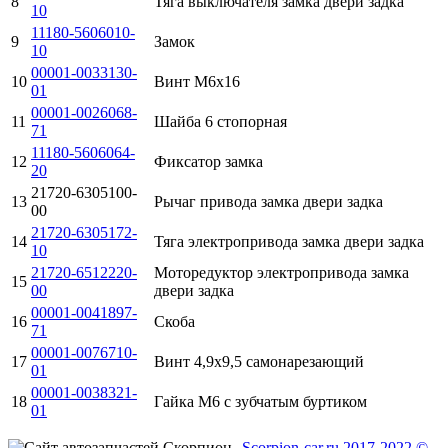
8
Тяга выключателя замка двери задка
10
11180-5606010-
9
Замок
10
00001-0033130-
10
Винт М6х16
01
00001-0026068-
11
Шайба 6 стопорная
71
11180-5606064-
12
Фиксатор замка
20
21720-6305100-
13
Рычаг привода замка двери задка
00
21720-6305172-
14
Тяга электропривода замка двери задка
10
21720-6512220-
Моторедуктор электропривода замка
15
00
двери задка
00001-0041897-
16
Скоба
71
00001-0076710-
17
Винт 4,9х9,5 самонарезающий
01
00001-0038321-
18
Гайка М6 с зубчатым буртиком
01
Scorpion-car.ru 2017-2022 ©