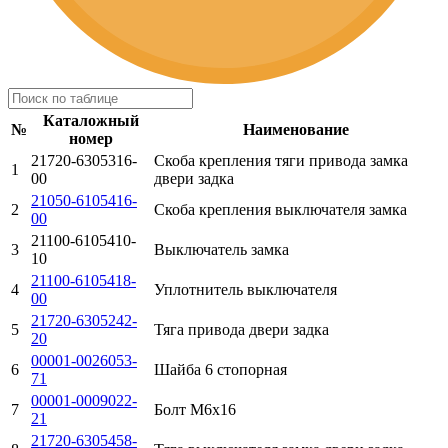
Каталожный
№
Наименование
номер
21720-6305316-
Скоба крепления тяги привода замка
1
00
двери задка
21050-6105416-
2
Скоба крепления выключателя замка
00
21100-6105410-
3
Выключатель замка
10
21100-6105418-
4
Уплотнитель выключателя
00
21720-6305242-
5
Тяга привода двери задка
20
00001-0026053-
6
Шайба 6 стопорная
71
00001-0009022-
7
Болт М6х16
21
21720-6305458-