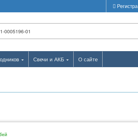
Регистра
ходников
Свечи и АКБ
О сайте
ебей