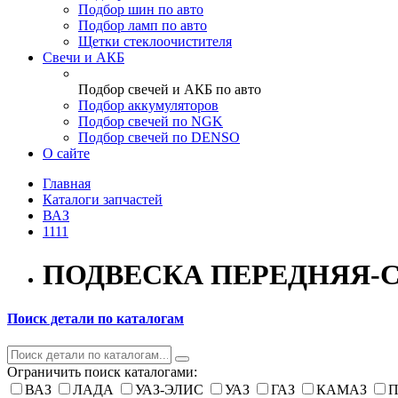
Подбор шин по авто
Подбор ламп по авто
Щетки стеклоочистителя
Свечи и АКБ
Подбор свечей и АКБ по авто
Подбор аккумуляторов
Подбор свечей по NGK
Подбор свечей по DENSO
О сайте
Главная
Каталоги запчастей
ВАЗ
1111
ПОДВЕСКА ПЕРЕДНЯЯ-
Поиск детали по каталогам
Ограничить поиск каталогами:
ВАЗ
ЛАДА
УАЗ-ЭЛИС
УАЗ
ГАЗ
КАМАЗ
П