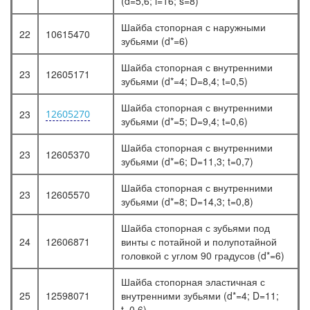
(d=5,6; l=16; s=8)
Шайба стопорная с наружными
22
10615470
зубьями (d*=6)
Шайба стопорная с внутренними
23
12605171
зубьями (d*=4; D=8,4; t=0,5)
Шайба стопорная с внутренними
23
12605270
зубьями (d*=5; D=9,4; t=0,6)
Шайба стопорная с внутренними
23
12605370
зубьями (d*=6; D=11,3; t=0,7)
Шайба стопорная с внутренними
23
12605570
зубьями (d*=8; D=14,3; t=0,8)
Шайба стопорная с зубьями под
24
12606871
винты с потайной и полупотайной
головкой с углом 90 градусов (d*=6)
Шайба стопорная эластичная с
25
12598071
внутренними зубьями (d*=4; D=11;
t=0,6)