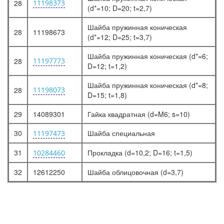
28
11198373
(d*=10; D=20; t=2,7)
Шайба пружинная коническая
28
11198673
(d*=12; D=25; t=3,7)
Шайба пружинная коническая (d*=6;
28
11197773
D=12; t=1,2)
Шайба пружинная коническая (d*=8;
28
11198073
D=15; t=1,8)
29
14089301
Гайка квадратная (d=M6; s=10)
30
Шайба специальная
11197473
31
Прокладка (d=10,2; D=16; t=1,5)
10284460
32
12612250
Шайба облицовочная (d=3,7)