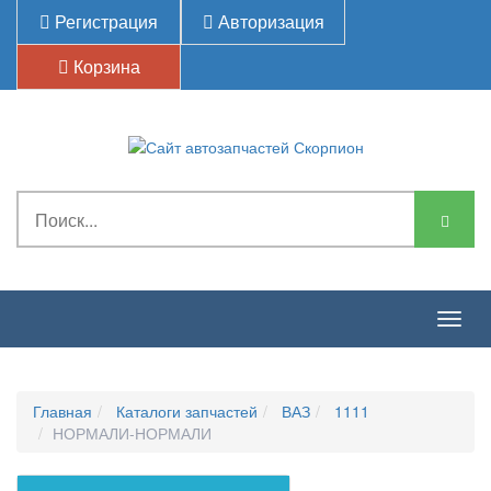
Регистрация
Авторизация
Корзина
Togg
navig
Главная
Каталоги запчастей
ВАЗ
1111
НОРМАЛИ-НОРМАЛИ