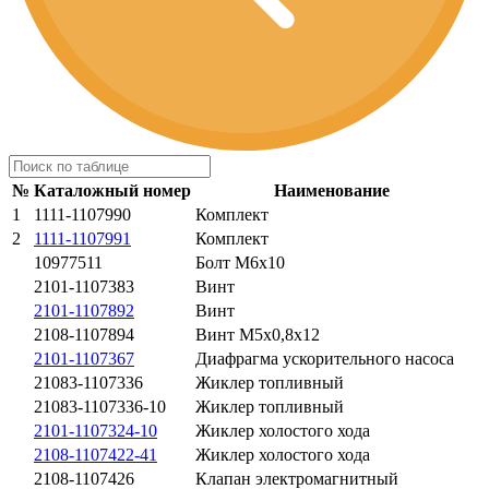
№
Каталожный номер
Наименование
1
1111-1107990
Комплект
2
1111-1107991
Комплект
10977511
Болт М6х10
2101-1107383
Винт
2101-1107892
Винт
2108-1107894
Винт М5х0,8х12
2101-1107367
Диафрагма ускорительного насоса
21083-1107336
Жиклер топливный
21083-1107336-10
Жиклер топливный
2101-1107324-10
Жиклер холостого хода
2108-1107422-41
Жиклер холостого хода
2108-1107426
Клапан электромагнитный