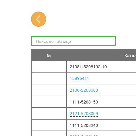
ДВИГАТЕЛЬ В СБОРЕ
ДВИГАТЕЛЬ
ПОДВЕСКА ДВИГАТЕЛЯ
ОСНОВНЫЕ ЭЛЕМЕНТЫ ДВИГАТЕЛЯ
БЛОК ЦИЛИНДРОВ
ГОЛОВКА БЛОКА ЦИЛИНДРОВ
№
Ката
КАРТЕР МАСЛЯНЫЙ И КРЫШКИ БЛОКА ЦИЛИНДРОВ
21081-5208102-10
ВАЛ КОЛЕНЧАТЫЙ И МАХОВИК
15896411
ШАТУНЫ И ПОРШНИ (ДЛЯ ВАЗ-1111, ВАЗ-1111-03)
2108-5208060
ШАТУНЫ И ПОРШНИ (ДЛЯ ВАЗ-11113)
ПРИВОД РАСПРЕДЕЛИТЕЛЬНОГО ВАЛА
1111-5208150
МЕХАНИЗМ ГАЗОРАСПРЕДЕЛИТЕЛЬНЫЙ
2121-5208009
СИСТЕМА ПОДАЧИ ТОПЛИВА
1111-5208240
БАК ТОПЛИВНЫЙ