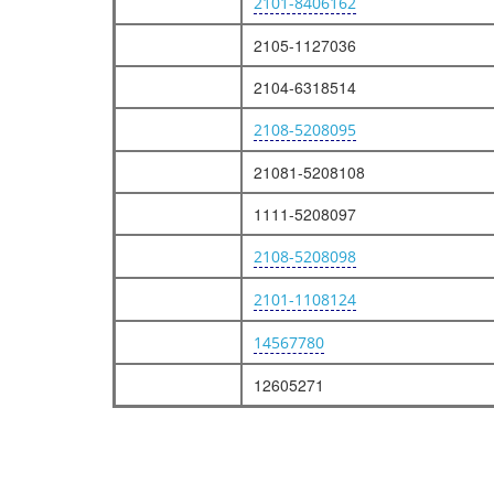
2101-8406162
ТРУБОПРОВОДЫ ТОПЛИВНЫЕ
НАСОС ТОПЛИВНЫЙ
2105-1127036
СИСТЕМА ПИТАНИЯ
2104-6318514
ФИЛЬТР ВОЗДУШНЫЙ
2108-5208095
КАРБЮРАТОР
21081-5208108
КРЫШКА КАРБЮРАТОРА
КОРПУС КАРБЮРАТОРА
1111-5208097
КОРПУС ДРОССЕЛЬНЫХ ЗАСЛОНОК
2108-5208098
ПРИВОД АКСЕЛЕРАТОРА
2101-1108124
СИСТЕМА ВЫПУСКА ОТРАБОТАВШИХ ГАЗОВ
14567780
ТРУБА ВПУСКНАЯ
ТРУБА ПРИЕМНАЯ И ГЛУШИТЕЛИ
12605271
СИСТЕМА СМАЗКИ
СМАЗКА И ВЕНТИЛЯЦИЯ ДВИГАТЕЛЯ
НАСОС МАСЛЯНЫЙ