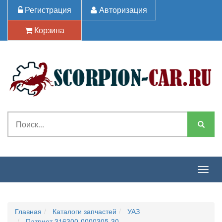
Регистрация
Авторизация
Корзина
Togg
navig
Главная
Каталоги запчастей
УАЗ
Патриот 316300-0000305-30