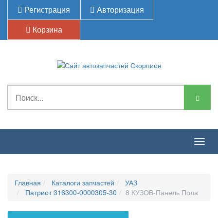
Регистрация
Авторизация
Корзина
Togg
navig
Главная
Каталоги запчастей
УАЗ
Патриот 316300-0000305-30
8 КУЗОВ-Панель Пола