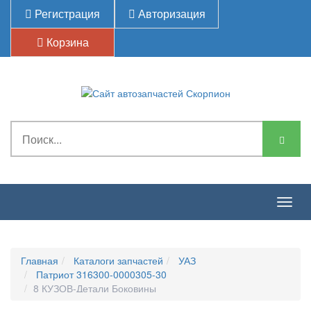
Регистрация
Авторизация
Корзина
Togg
navig
Главная
Каталоги запчастей
УАЗ
Патриот 316300-0000305-30
8 КУЗОВ-Детали Боковины