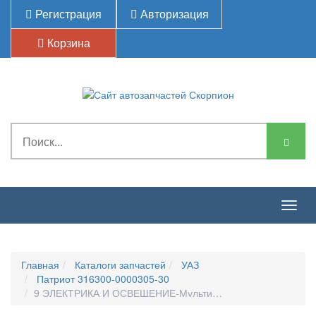
Регистрация
Авторизация
Корзина
Togg
navig
Главная
Каталоги запчастей
УАЗ
Патриот 316300-0000305-30
9 ЭЛЕКТРИКА И ОСВЕЩЕНИЕ-Мультимедийный Радиоаппа