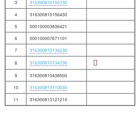
3
316300810156330
4
316300810156430
5
000100003836421
6
000100007671101
7
316300810134230
8
316300810134330
9
316300810438500
10
316300813110030
11
316300813121210