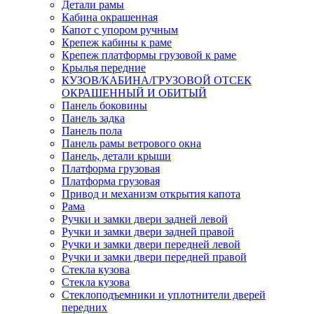
Детали рамы
Кабина окрашенная
Капот с упором ручным
Крепеж кабины к раме
Крепеж платформы грузовой к раме
Крылья передние
КУЗОВ/КАБИНА/ГРУЗОВОЙ ОТСЕК
ОКРАШЕННЫЙ И ОБИТЫЙ
Панель боковины
Панель задка
Панель пола
Панель рамы ветрового окна
Панель, детали крыши
Платформа грузовая
Платформа грузовая
Привод и механизм открытия капота
Рама
Ручки и замки двери задней левой
Ручки и замки двери задней правой
Ручки и замки двери передней левой
Ручки и замки двери передней правой
Стекла кузова
Стекла кузова
Стеклоподъемники и уплотнители дверей
передних