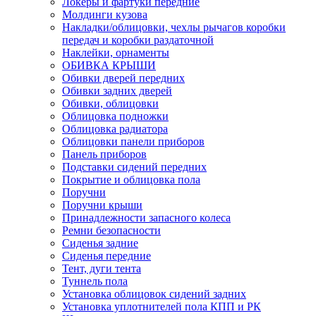
Локеры и фартуки передние
Молдинги кузова
Накладки/облицовки, чехлы рычагов коробки
передач и коробки раздаточной
Наклейки, орнаменты
ОБИВКА КРЫШИ
Обивки дверей передних
Обивки задних дверей
Обивки, облицовки
Облицовка подножки
Облицовка радиатора
Облицовки панели приборов
Панель приборов
Подставки сидений передних
Покрытие и облицовка пола
Поручни
Поручни крыши
Принадлежности запасного колеса
Ремни безопасности
Сиденья задние
Сиденья передние
Тент, дуги тента
Туннель пола
Установка облицовок сидений задних
Установка уплотнителей пола КПП и РК