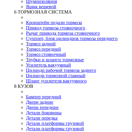
Шумоизоляция
Ящик вещевой
6 ТОРМОЗНАЯ СИСТЕМА
Кронштейн педали тормоза
Привод тормоза стояночного
Рычаг привода тормоза стояночного
Суппорт, блок цилиндров тормоза переднего
Тормоз задний
Тормоз передний
Тормоз стояночный
Трубки и шланги тормозные
Усилитель вакуумный
Цилиндр рабочий тормоза заднего
Цилиндр тормозной главный
Шланг усилителя вакуумного
8 КУЗОВ
Бампер передний
Двери задние
Двери передние
Детали боковины
Детали передка
Детали платформы грузовой
Детали платформы грузовой