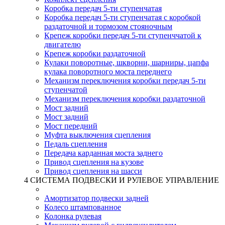
Коробка передач 5-ти ступенчатая
Коробка передач 5-ти ступенчатая с коробкой
раздаточной и тормозом стояночным
Крепеж коробки передач 5-ти ступенччатой к
двигателю
Крепеж коробки раздаточной
Кулаки поворотные, шкворни, шарниры, цапфа
кулака поворотного моста переднего
Механизм переключения коробки передач 5-ти
ступенчатой
Механизм переключения коробки раздаточной
Мост задний
Мост задний
Мост передний
Муфта выключения сцепления
Педаль сцепления
Передача карданная моста заднего
Привод сцепления на кузове
Привод сцепления на шасси
4 СИСТЕМА ПОДВЕСКИ И РУЛЕВОЕ УПРАВЛЕНИЕ
Амортизатор подвески задней
Колесо штампованное
Колонка рулевая