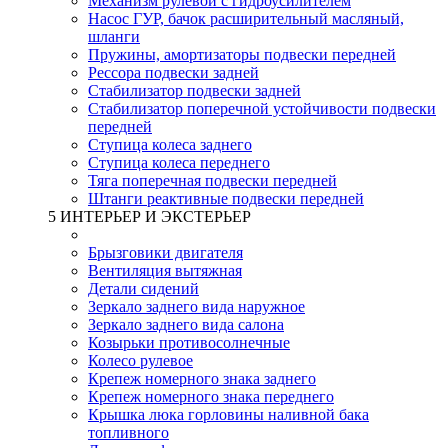
Механизм рулевой с гидроусилителем
Насос ГУР, бачок расширительный масляный,
шланги
Пружины, амортизаторы подвески передней
Рессора подвески задней
Стабилизатор подвески задней
Стабилизатор поперечной устойчивости подвески
передней
Ступица колеса заднего
Ступица колеса переднего
Тяга поперечная подвески передней
Штанги реактивные подвески передней
5 ИНТЕРЬЕР И ЭКСТЕРЬЕР
Брызговики двигателя
Вентиляция вытяжная
Детали сидений
Зеркало заднего вида наружное
Зеркало заднего вида салона
Козырьки противосолнечные
Колесо рулевое
Крепеж номерного знака заднего
Крепеж номерного знака переднего
Крышка люка горловины наливной бака
топливного