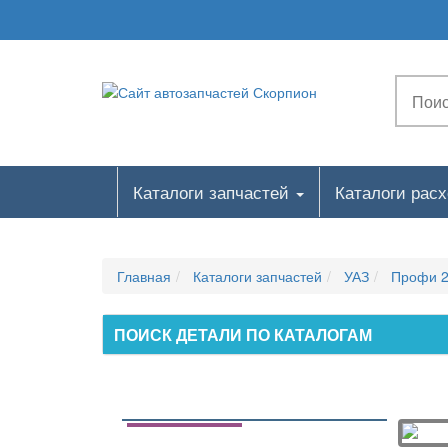
Шланг усилителя вакуумного
8 КУЗОВ
Бампер передний
Двери задние
Двери передние
Детали боковины
Каталоги запчастей
Каталоги рас
Детали передка
Детали платформы грузовой
Детали платформы грузовой
Главная
Каталоги запчастей
УАЗ
Профи 2
Детали рамы
Кабина окрашенная
ПОИСК ДЕТАЛИ ПО КАТАЛОГАМ
Капот с упором ручным
Крепеж кабины к раме
Крепеж платформы грузовой к раме
Крылья передние