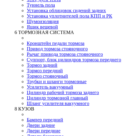
Туннель пола
Установка облицовок сидений задних
Установка уплотнителей пола КПП и РК
Шумоизоляция
Ящик вещевой
6 ТОРМОЗНАЯ СИСТЕМА
Кронштейн педали тормоза
Привод тормоза стояночного
Рычаг привода тормоза стояночного
Суппорт, блок цилиндров тормоза переднего
Тормоз задний
Тормоз передний
Тормоз стояночный
Трубки и шланги тормозные
Усилитель вакуумный
Цилиндр рабочий тормоза заднего
Цилиндр тормозной главный
Шланг усилителя вакуумного
8 КУЗОВ
Бампер передний
Двери задние
Двери передние