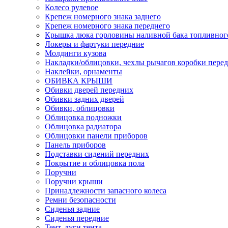
Колесо рулевое
Крепеж номерного знака заднего
Крепеж номерного знака переднего
Крышка люка горловины наливной бака топливног
Локеры и фартуки передние
Молдинги кузова
Накладки/облицовки, чехлы рычагов коробки перед
Наклейки, орнаменты
ОБИВКА КРЫШИ
Обивки дверей передних
Обивки задних дверей
Обивки, облицовки
Облицовка подножки
Облицовка радиатора
Облицовки панели приборов
Панель приборов
Подставки сидений передних
Покрытие и облицовка пола
Поручни
Поручни крыши
Принадлежности запасного колеса
Ремни безопасности
Сиденья задние
Сиденья передние
Тент, дуги тента