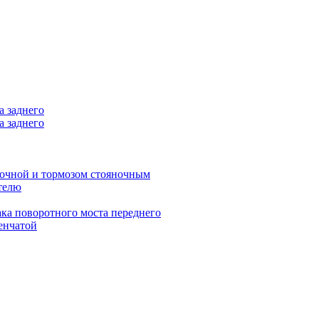
а заднего
а заднего
аточной и тормозом стояночным
телю
ка поворотного моста переднего
енчатой