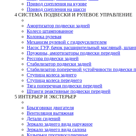
Привод сцепления на кузове
Привод сцепления на шасси
4 СИСТЕМА ПОДВЕСКИ И РУЛЕВОЕ УПРАВЛЕНИЕ
Амортизатор подвески задней
Колесо штампованное
Колонка рулевая
Механизм рулевой с гидроусилителем
Насос ГУР, бачок расширительный масляный, шлан
Пружины, амортизаторы подвески передней
Рессора подвески задней
Стабилизатор подвески задней
Стабилизатор поперечной устойчивости подвески 
Ступица колеса заднего
Ступица колеса переднего
Тяга поперечная подвески передней
Штанги реактивные подвески передней
5 ИНТЕРЬЕР И ЭКСТЕРЬЕР
Брызговики двигателя
Вентиляция вытяжная
Детали сидений
Зеркало заднего вида наружное
Зеркало заднего вида салона
Козырьки противосолнечные