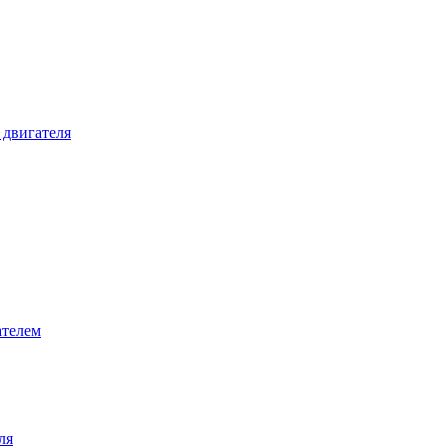
 двигателя
ателем
ля