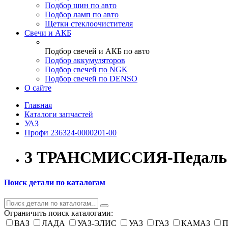
Подбор шин по авто
Подбор ламп по авто
Щетки стеклоочистителя
Свечи и АКБ
Подбор свечей и АКБ по авто
Подбор аккумуляторов
Подбор свечей по NGK
Подбор свечей по DENSO
О сайте
Главная
Каталоги запчастей
УАЗ
Профи 236324-0000201-00
3 ТРАНСМИССИЯ-Педаль 
Поиск детали по каталогам
Ограничить поиск каталогами:
ВАЗ
ЛАДА
УАЗ-ЭЛИС
УАЗ
ГАЗ
КАМАЗ
П