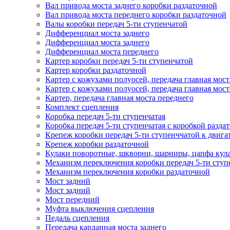
Вал привода моста заднего коробки раздаточной
Вал привода моста переднего коробки раздаточной
Валы коробки передач 5-ти ступенчатой
Дифференциал моста заднего
Дифференциал моста заднего
Дифференциал моста переднего
Картер коробки передач 5-ти ступенчатой
Картер коробки раздаточной
Картер с кожухами полуосей, передача главная мост
Картер с кожухами полуосей, передача главная мост
Картер, передача главная моста переднего
Комплект сцепления
Коробка передач 5-ти ступенчатая
Коробка передач 5-ти ступенчатая с коробкой разд
Крепеж коробки передач 5-ти ступенччатой к двига
Крепеж коробки раздаточной
Кулаки поворотные, шкворни, шарниры, цапфа кула
Механизм переключения коробки передач 5-ти ступ
Механизм переключения коробки раздаточной
Мост задний
Мост задний
Мост передний
Муфта выключения сцепления
Педаль сцепления
Передача карданная моста заднего