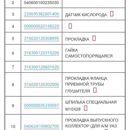
2
040600100235030
3
220695382601400
ДАТЧИК КИСЛОРОДА
4
000000020148229
5
316020120308895
ПРОКЛАДКА
ГАЙКА
6
316300120310200
САМОСТОПОРЯЩАЯСЯ
7
316300120601020
ПРОКЛАДКА ФЛАНЦА
ПРИЕМНОЙ ТРУБЫ
8
316020120302000
ГЛУШИТЕЛЯ
ШПИЛЬКА СПЕЦИАЛЬНАЯ
9
000000035330097
М10Х28
ПРОКЛАДКА ВЫПУСКНОГО
КОЛЛЕКТОР (ДЛЯ А/М УАЗ
10
040624100802700