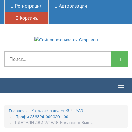
Регистрация
Авторизация
Корзина
Togg
navig
Главная
Каталоги запчастей
УАЗ
Профи 236324-0000201-00
1 ДЕТАЛИ ДВИГАТЕЛЯ-Коллектор Выпускной И Нейтрализат